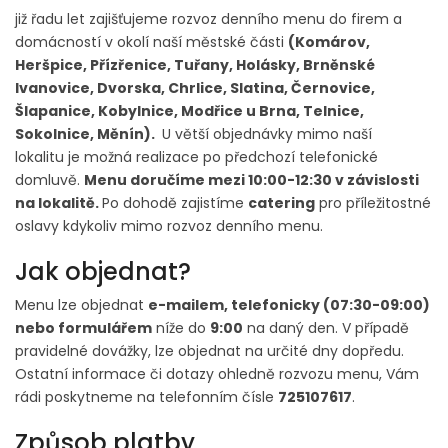
již řadu let zajišťujeme rozvoz denního menu
do firem a
domácností
v okolí naší městské části
(Komárov,
Heršpice, Přízřenice, Tuřany, Holásky, Brněnské
Ivanovice, Dvorska, Chrlice, Slatina, Černovice,
Šlapanice, Kobylnice, Modřice u Brna, Telnice,
Sokolnice, Měnín).
U větší objednávky mimo naší
lokalitu
je možná realizace po předchozí telefonické
domluvě.
Menu doručíme mezi 10:00-12:30 v závislosti
na lokalitě.
Po dohodě zajistíme
catering
pro příležitostné
oslavy kdykoliv mimo rozvoz denního menu.
Jak objednat?
Menu lze objednat
e-mailem, telefonicky (07:30-09:00)
nebo formulářem
níže do
9:00
na daný den. V případě
pravidelné dovážky, lze objednat na určité dny dopředu.
Ostatní informace či dotazy ohledně rozvozu menu, Vám
rádi poskytneme na telefonním čísle
725107617
.
Způsob platby